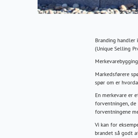
Branding handler 
(Unique Selling Pr
Merkevarebygging 
Markedsførere spør
spør om er hvorda
En merkevare er e
forventningen, de 
forventningene me
Vi kan for eksempe
brandet så godt at