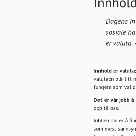
Innhold
Dagens int
sosiale ha
er valuta.
Innhold er valut
valutaen blir litt
fungere som valid
Det er vår jobb å
opp til oss.
Jobben din er å fi
som mest sannsynli