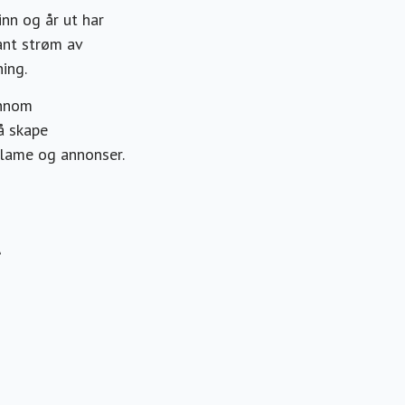
inn og år ut har
ant strøm av
ing.
ennom
å skape
klame og annonser.
t