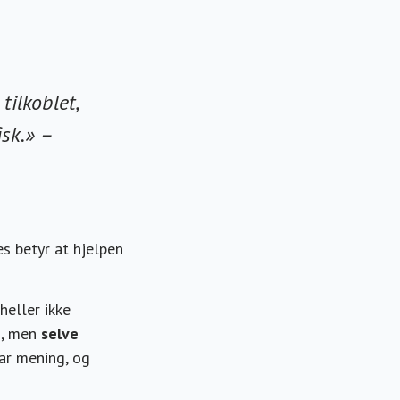
tilkoblet,
sk.» –
es betyr at hjelpen
heller ikke
g, men
selve
har mening, og