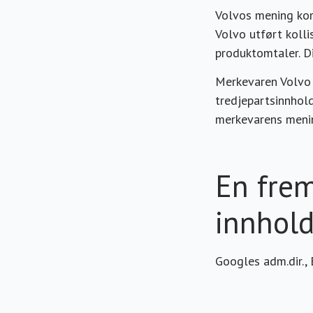
Volvos mening kom 
Volvo utført koll
produktomtaler. D
Merkevaren Volvo 
tredjepartsinnhol
merkevarens menin
En frem
innhol
Googles adm.dir., 