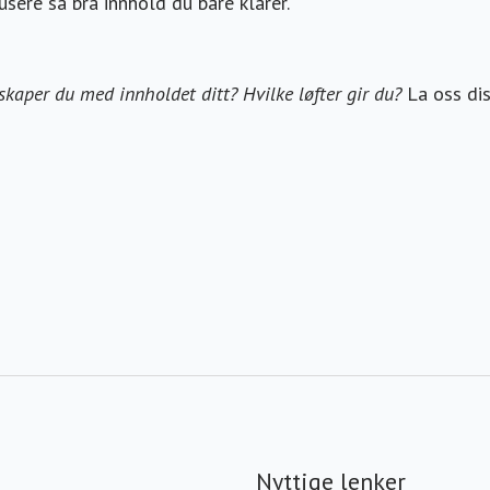
usere så bra innhold du bare klarer.
skaper du med innholdet ditt? Hvilke løfter gir du?
La oss dis
Nyttige lenker