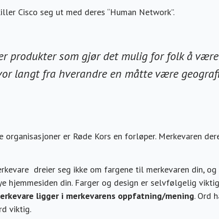
iller Cisco seg ut med deres “Human Network”.
er produkter som gjør det mulig for folk å være 
or langt fra hverandre en måtte være geografi
ige organisasjoner er Røde Kors en forløper. Merkevaren der
kevare dreier seg ikke om fargene til merkevaren din, og 
ye hjemmesiden din. Farger og design er selvfølgelig vikti
erkevare ligger i merkevarens oppfatning/mening
. Ord 
rd viktig.