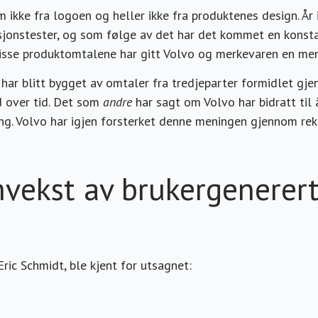
ikke fra logoen og heller ikke fra produktenes design. År 
isjonstester, og som følge av det har det kommet en konst
isse produktomtalene har gitt Volvo og merkevaren en men
har blitt bygget av omtaler fra tredjeparter formidlet gj
d over tid. Det som
andre
har sagt om Volvo har bidratt til 
g. Volvo har igjen forsterket denne meningen gjennom re
vekst av brukergenerer
d
Eric Schmidt, ble kjent for utsagnet: