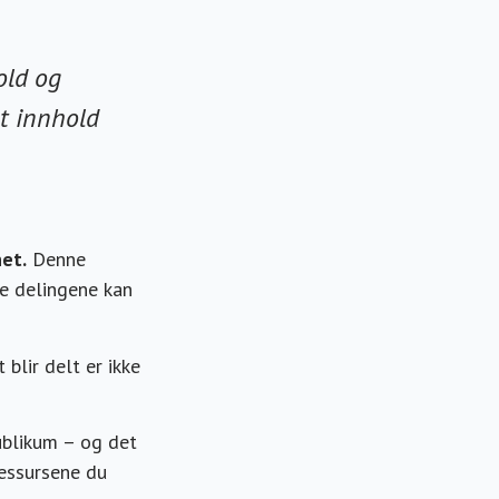
old og
at innhold
et.
Denne
se delingene kan
blir delt er ikke
publikum – og det
ressursene du