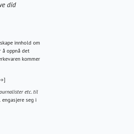
we did
 skape innhold om
r å oppnå det
merkevaren kommer
»»]
ournalister etc. til
 engasjere seg i