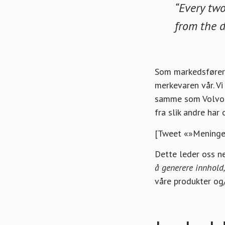
“Every tw
from the d
Som markedsførere 
merkevaren vår. V
samme som Volvo;
fra slik andre har 
[Tweet «»Meningen
Dette leder oss n
å generere innhold
våre produkter og/