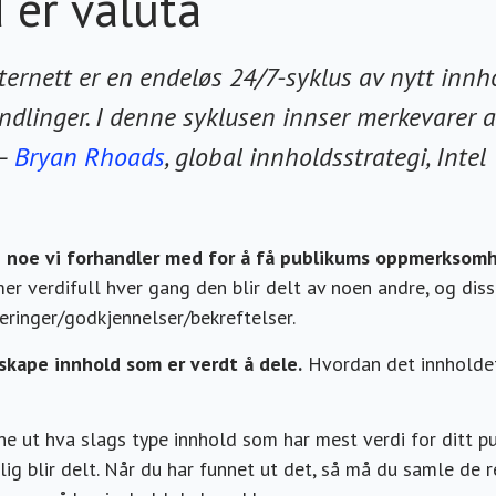
 er valuta
ernett er en endeløs 24/7-syklus av nytt innh
ndlinger. I denne syklusen innser merkevarer 
 –
Bryan Rhoads
, global innholdsstrategi, Intel
a; noe vi forhandler med for å få publikums oppmerksomh
 mer verdifull hver gang den blir delt av noen andre, og dis
eringer/godkjennelser/bekreftelser.
 skape innhold som er verdt å dele.
Hvordan det innholdet 
nne ut hva slags type innhold som har mest verdi for ditt 
g blir delt. Når du har funnet ut det, så må du samle de 