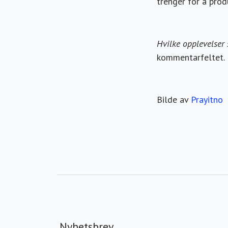
trenger for å prod
Hvilke opplevelser 
kommentarfeltet.
Bilde av
Prayitno
Nyhetsbrev