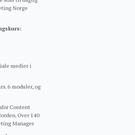
eting Norge
ngskurs:
iale medier i
rs. 6 moduler, og
nfor Content
Norden. Over 140
keting Manager