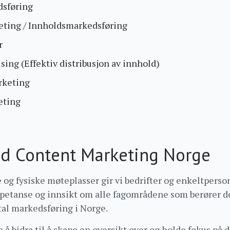
dsføring
ting / Innholdsmarkedsføring
r
sing (Effektiv distribusjon av innhold)
rketing
eting
d Content Marketing Norge
 og fysiske møteplasser gir vi bedrifter og enkeltpers
mpetanse og innsikt om alle fagområdene som berører de
tal markedsføring i Norge.
e å bidra til å skape en oversikt over og holde fokus på d