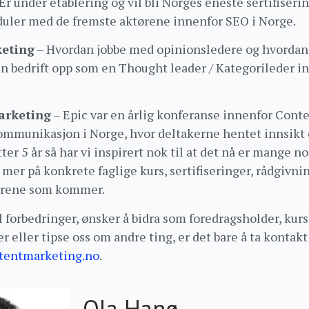
Er under etablering og vil bli Norges eneste sertifiseri
uler med de fremste aktørene innenfor SEO i Norge.
keting
– Hvordan jobbe med opinionsledere og hvordan
in bedrift opp som en Thought leader / Kategorileder i
arketing
– Epic var en årlig konferanse innenfor Cont
mmunikasjon i Norge, hvor deltakerne hentet innsikt 
tter 5 år så har vi inspirert nok til at det nå er mange n
e mer på konkrete faglige kurs, sertifiseringer, rådgivni
 årene som kommer.
il forbedringer, ønsker å bidra som foredragsholder, kurs
 eller tipse oss om andre ting, er det bare å ta kontak
entmarketing.no
.
Ola Hanø