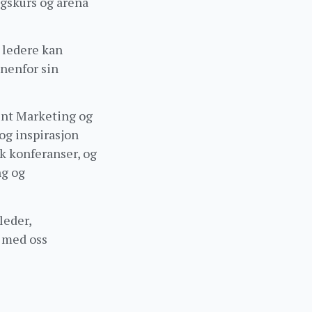
ngskurs og arena
 ledere kan
nnenfor sin
ent Marketing og
og inspirasjon
ok konferanser, og
ng og
leder,
t med oss