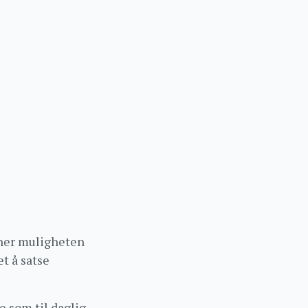
oner muligheten
t å satse
e som til daglig