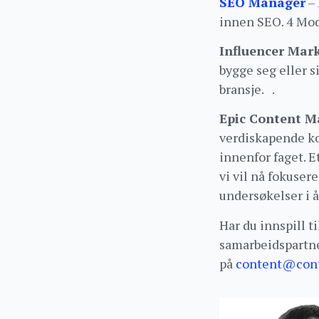
SEO Manager
– 
innen SEO. 4 Mod
Influencer Mar
bygge seg eller s
bransje. .
Epic Content M
verdiskapende ko
innenfor faget. E
vi vil nå fokuser
undersøkelser i
Har du innspill t
samarbeidspartner
på
content@cont