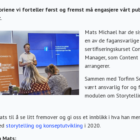
oriene vi forteller først og fremst må engasjere vårt pu
t
.
Mats Michael har de si
en av de fagansvarlige
sertifiseringskurset C
Manager, som Content
arrangerer.
Sammen med Torfinn So
vært ansvarlig for og 
modulen om Storytell
ts til å se litt fremover og gi oss et innblikk i hva han men
med
storytelling og konseptutvikling
i 2020.
a Mats: