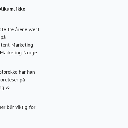
blikum, ikke
ste tre årene vært
 på
ontent Marketing
 Marketing Norge
lbrekke har han
foreleser på
ing &
er blir viktig for