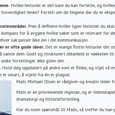
emme.
Hvilke historier er det bare du kan fortelle, og hvilk
t troverdighet innen? Fortell om de tingene der du er ekspe
torieområder.
Prøv å definere hvilke typer historier du skal
 kompass for å avgjøre hvilke saker som er relevant for d
nhver sak passer ikke inn i din kommunikasjon.
er er ofte gode ideer.
Det er mange flotte historier der ut
å samle dem. Godt og strukturert idéarbeid er nøkkelen til 
 unike fortellinger. Ikke glem det.
.
Hold deg oppdatert på andre som er flinke, og stjel så my
e er smart, å stjele fra én er plagiat.
Mats Michael Olsen er rådgiver og kreativ leder fo
Mats er en prisvinnende regissør, og er lidenskape
dramaturgi og historiefortelling.
Har du noen spørsmål til Mads, så treffer du han 