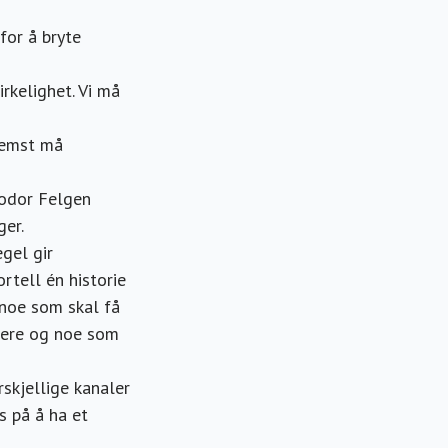
 for å bryte
rkelighet. Vi må
fremst må
eodor Felgen
nger.
gel gir
ortell én historie
 noe som skal få
tere og noe som
skjellige kanaler
ss på å ha et