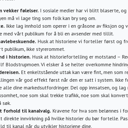
m vekker følelser.
I sosiale medier har vi blitt blaserte, og
en må vi lage ting som folk kan bry seg om.
e.
Ikke lag innhold som operer i en gråsone av fiksjon og vi
e med vårt publikum for å bli en avsender med tillit.
 navlebeskuende.
Husk at historiene vi forteller først og 
rt publikum, ikke styrerommet.
d i historien.
Husk at historiefortelling er motstand – R
lf Blodstrupmoen. Vi elsker å se helter overkomme hindri
dereisen.
Et enkeltstående uttak kan være fint, men som re
llingen vår god effekt først når den er satt i system. Ikke f
e alle dine markedsutfordringer. Del opp innsatsen, og lag
somhet, noe som skal trekke trafikk, noe som skal konver
å søk.
t forhold til kanalvalg.
Kravene for hva som belønnes i for
t direkte innvirkning på hvilke historier du bør fortelle. Pa
ld til kanal når du utvikler historiene dine.