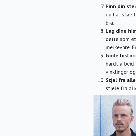
Finn din st
du har størs
bra.
Lag dine his
dette som et
merkevare. E
Gode histori
hardt arbeid 
vinklinger og
Stjel fra alle
stjele fra all