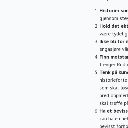
Historier so
gjennom støy
Hold det ekt
være tydelig
Ikke bli for
engasjere vå
Finn motstan
trenger Rudo
Tenk på kun
historieforte
som skal løs
bred oppmerk
skal treffe p
Ha et beviss
kan ha en hel
bevisst forho