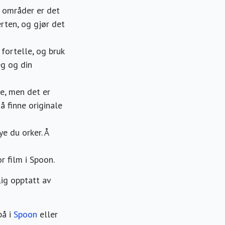
e områder er det
rten, og gjør det
 fortelle, og bruk
eg og din
e, men det er
å finne originale
e du orker. Å
r film i Spoon.
lig opptatt av
på i
Spoon
eller